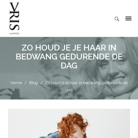
ZO HOUD JE JE HAAR IN
BEDWANG GEDURENDE DE
DAG
Home
/
Blog
/
Zo houd je je haar in bedwang gedurende de
dag