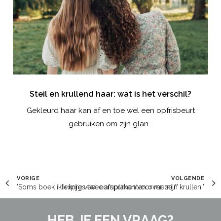
nt!
Steil en krullend haar: wat is het verschil?
te,
Gekleurd haar kan af en toe wel een opfrisbeurt
gebruiken om zijn glan...
VORIGE
VOLGENDE
’Soms boek ik expres twee afspraken voor mezelf’
‘Ik krijg veel complimenten over mijn krullen!’
HEB JE EEN VRAAG?