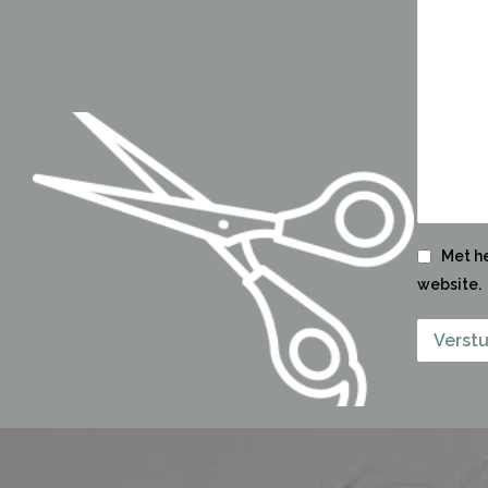
Met he
website.
Verstu