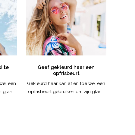
i te
Geef gekleurd haar een
Creëer 
opfrisbeurt
de 
 wel een
Gekleurd haar kan af en toe wel een
Kies je v
 glan...
opfrisbeurt gebruiken om zijn glan...
dan ki