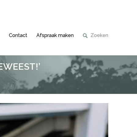
Contact
Afspraak maken
EWEEST!’