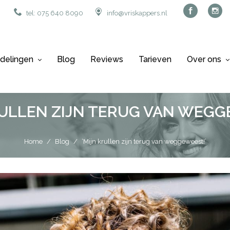
tel: 075 640 8090
info@vriskappers.nl
delingen
Blog
Reviews
Tarieven
Over ons
RULLEN ZIJN TERUG VAN WEGG
Home
/
Blog
/
‘Mijn krullen zijn terug van weggeweest!’