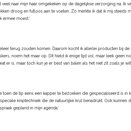
t veel naar mijn haar omgekeken op de dagelijkse verzorging na. Ik ve
ken droog en futloos aan te voelen. Zo merkte ik dat ik mij steeds m
 ik ermee moest.’
 weleer terug zouden komen. Daarom kocht ik allerlei producten bij d
skers, noem het maar op. Dit hield ik enige tijd vol, maar leek geen 
at er is, maar toch kun je er best van balen als het niet zit zoals je wilt
me toen de tip eens een kapper te bezoeken die gespecialiseerd is in k
 speciale
kniptechniek
die de natuurlijke krul benadrukt. Ook kunnen d
fspraak gepland in mijn agenda.'