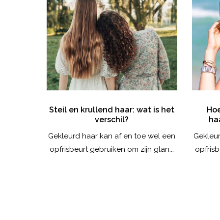
dé trend
Steil en krullend haar: wat is het
Hoe
verschil?
ha
van dit
Gekleurd haar kan af en toe wel een
Gekleur
ke coupe
opfrisbeurt gebruiken om zijn glan...
opfrisb